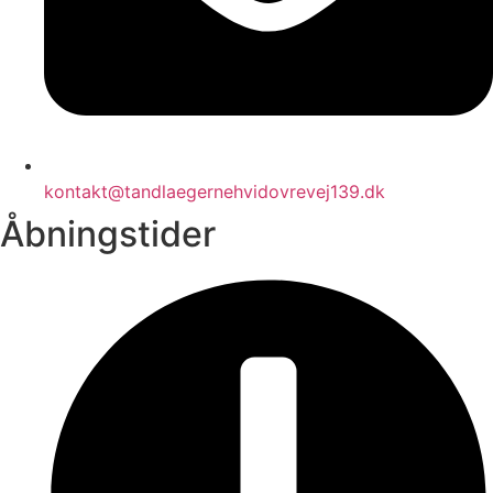
kontakt@tandlaegernehvidovrevej139.dk
Åbningstider