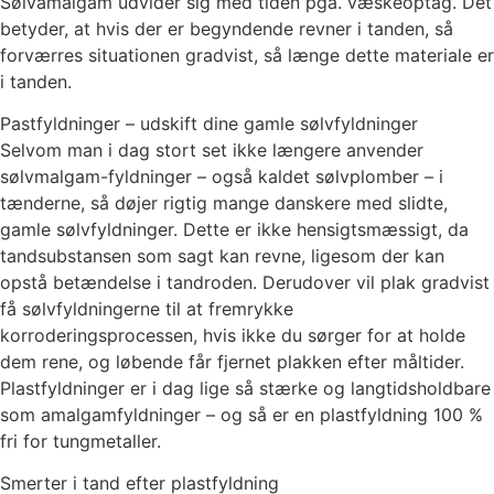
Sølvamalgam udvider sig med tiden pga. væskeoptag. Det
betyder, at hvis der er begyndende revner i tanden, så
forværres situationen gradvist, så længe dette materiale er
i tanden.
Pastfyldninger – udskift dine gamle sølvfyldninger
Selvom man i dag stort set ikke længere anvender
sølvmalgam-fyldninger – også kaldet sølvplomber – i
tænderne, så døjer rigtig mange danskere med slidte,
gamle sølvfyldninger. Dette er ikke hensigtsmæssigt, da
tandsubstansen som sagt kan revne, ligesom der kan
opstå betændelse i tandroden. Derudover vil plak gradvist
få sølvfyldningerne til at fremrykke
korroderingsprocessen, hvis ikke du sørger for at holde
dem rene, og løbende får fjernet plakken efter måltider.
Plastfyldninger er i dag lige så stærke og langtidsholdbare
som amalgamfyldninger – og så er en plastfyldning 100 %
fri for tungmetaller.
Smerter i tand efter plastfyldning