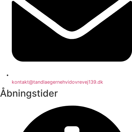
kontakt@tandlaegernehvidovrevej139.dk
Åbningstider